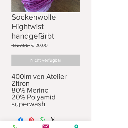
Sockenwolle
Hightwist
handgefärbt
Standardpreis
Sale-
 € 27,00 
€ 20,00
Preis
Nicht verfügbar
400lm von Atelier
Zitron
80% Merino
20% Polyamid
superwash