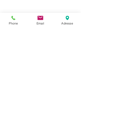
Phone
Email
Adresse
Datenschutz
Movaja
Anette Beck
Hasenfeldstrasse 54a/2
6890 Lustenau
+43 664 5326979
anette.beck@gmx.at