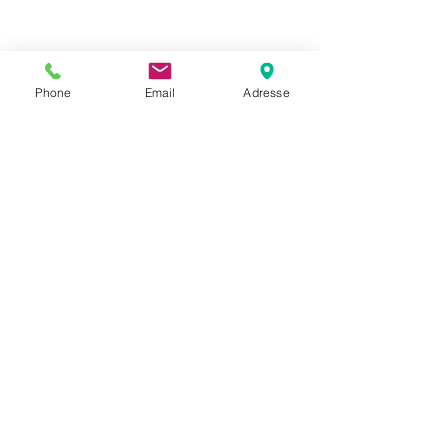
Phone
Email
Adresse
Datenschutz
Movaja
Anette Beck
Hasenfeldstrasse 54a/2
6890 Lustenau
+43 664 5326979
anette.beck@gmx.at