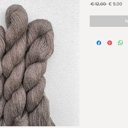
Standardpr
Sal
 € 12,00 
€ 9,00
Pre
N