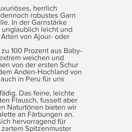
uxuriöses, herrlich
d dennoch robustes Garn
le. In der Garnstärke
 unglaublich leicht und
 Arten von Ajour- oder
 zu 100 Prozent aus Baby-
 extrem weichen und
en von der ersten Schur
 dem Anden-Hochland von
auch in Peru für uns
fädig. Das feine, leichte
ten Flausch, fusselt aber
en Naturtönen bieten wir
lette an Färbungen an.
sich hervorragend für
t zartem Spitzenmuster