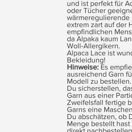
und ist perfekt für 
oder Tücher geeigne
wärmeregulierende E
extrem zart auf der 
empfindlichen Mens
da Alpaka kaum Lanol
Woll-Allergikern.
Alpaca Lace ist wun
Bekleidung!
Hinweise:
Es empfieh
ausreichend Garn f
Modell zu bestellen
Du sicherstellen, da
Garn aus einer Parti
Zweifelsfall fertige 
Garns eine Maschen
Du abschätzen, ob 
Menge bestellt hast
direkt nachbestellen