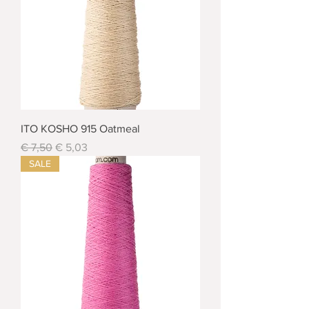
ITO KOSHO 915 Oatmeal
Standardpreis
Sale-Preis
€ 7,50
€ 5,03
SALE