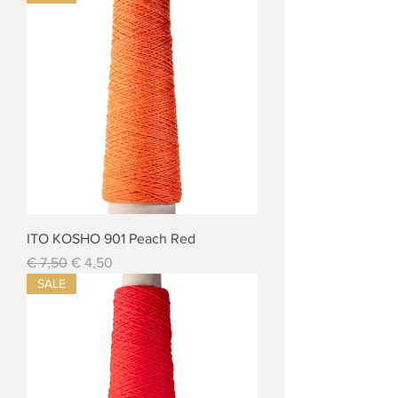
ITO KOSHO 901 Peach Red
Standardpreis
Sale-Preis
€ 7,50
€ 4,50
SALE