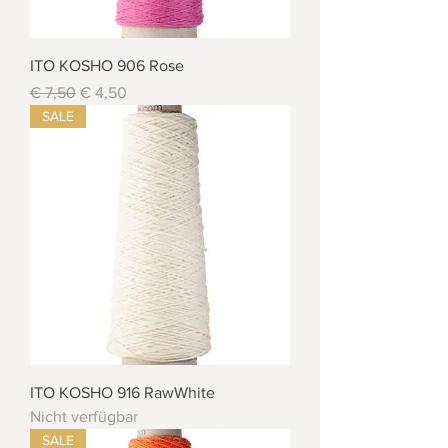
ITO KOSHO 906 Rose
Standardpreis
Sale-Preis
€ 7,50
€ 4,50
SALE
ITO KOSHO 916 RawWhite
Nicht verfügbar
SALE