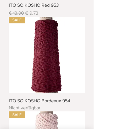
ITO SO KOSHO Red 953
Standardpreis
Sale-Preis
€ 13,90
€ 9,73
SALE
ITO SO KOSHO Bordeaux 954
Nicht verfügbar
SALE