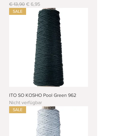
Standardpreis
Sale-Preis
€ 13,90
€ 6,95
SALE
ITO SO KOSHO Pool Green 962
Nicht verfügbar
SALE