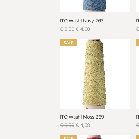
Schnellansicht
ITO Washi Navy 267
I
Standardpreis
Sale-Preis
S
€ 8,50
€ 4,68
€
SALE
Schnellansicht
ITO Washi Moss 269
I
Standardpreis
Sale-Preis
S
€ 8,50
€ 4,68
€
SALE