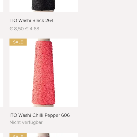
Schnellansicht
ITO Washi Black 264
Standardpreis
Sale-Preis
€ 8,50
€ 4,68
SALE
Schnellansicht
ITO Washi Chilli Pepper 606
Nicht verfügbar
SALE