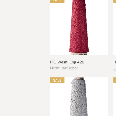
Schnellansicht
ITO Washi Enji 428
I
Nicht verfügbar
S
€
SALE