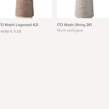
Schnellansicht
Schnellansicht
TO Washi Logwood 421
ITO Washi String 261
Nicht verfügbar
tandardpreis
Sale-Preis
 8,50
€ 4,68