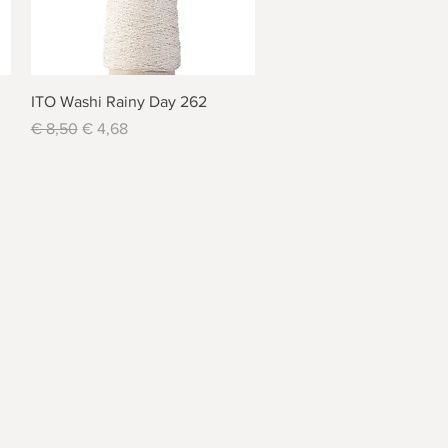
Schnellansicht
ITO Washi Rainy Day 262
Standardpreis
Sale-Preis
€ 8,50
€ 4,68