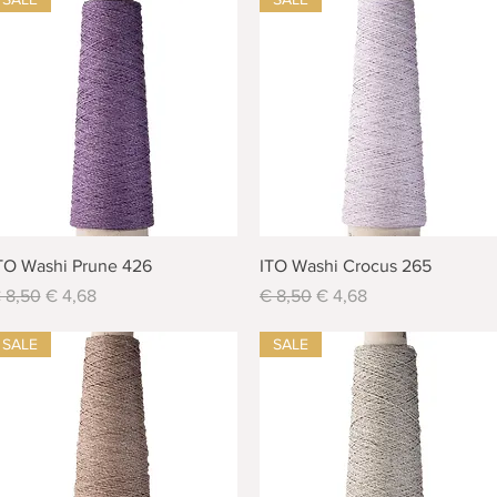
Schnellansicht
Schnellansicht
TO Washi Prune 426
ITO Washi Crocus 265
tandardpreis
Sale-Preis
Standardpreis
Sale-Preis
 8,50
€ 4,68
€ 8,50
€ 4,68
SALE
SALE