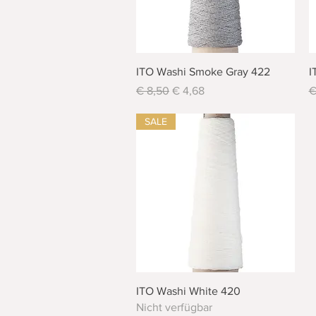
Schnellansicht
ITO Washi Smoke Gray 422
I
Standardpreis
Sale-Preis
S
€ 8,50
€ 4,68
€
SALE
Schnellansicht
ITO Washi White 420
Nicht verfügbar