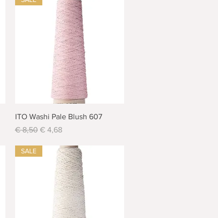
Schnellansicht
ITO Washi Pale Blush 607
Standardpreis
Sale-Preis
€ 8,50
€ 4,68
SALE