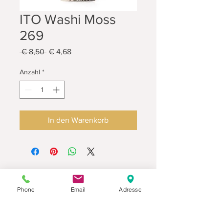
ITO Washi Moss
269
Standardpreis
Sale-
 € 8,50 
€ 4,68
Preis
Anzahl
*
In den Warenkorb
Phone
Email
Adresse
Datenschutz