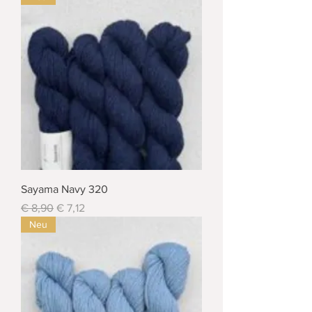
Sayama Navy 320
Standardpreis
Sale-Preis
€ 8,90
€ 7,12
Neu