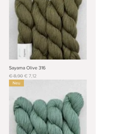
Sayama Olive 316
Standardpreis
Sale-Preis
€ 8,90
€ 7,12
Neu