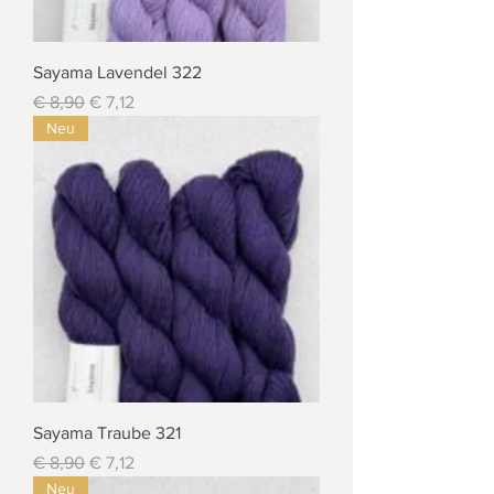
Sayama Lavendel 322
Standardpreis
Sale-Preis
€ 8,90
€ 7,12
Neu
Sayama Traube 321
Standardpreis
Sale-Preis
€ 8,90
€ 7,12
Neu