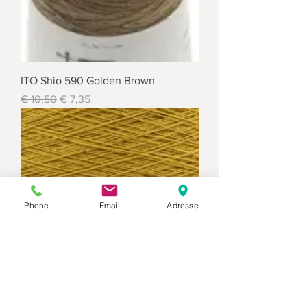
ITO Shio 590 Golden Brown
Standardpreis
Sale-Preis
€ 10,50
€ 7,35
Phone
Email
Adresse
ITO Shio 594 Straw