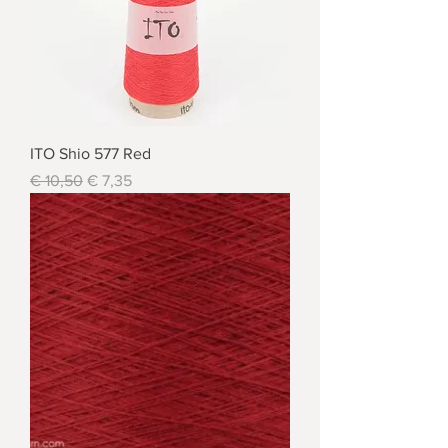
ITO Shio 577 Red
Standardpreis
Sale-Preis
€ 10,50
€ 7,35