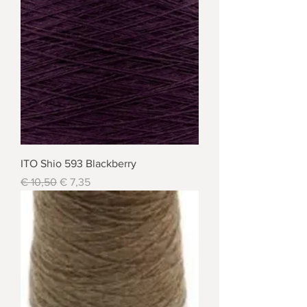
ITO Shio 593 Blackberry
Standardpreis
Sale-Preis
€ 10,50
€ 7,35