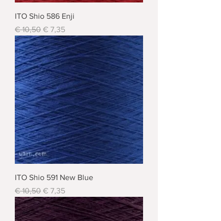
ITO Shio 586 Enji
Standardpreis
Sale-Preis
€ 10,50
€ 7,35
ITO Shio 591 New Blue
Standardpreis
Sale-Preis
€ 10,50
€ 7,35