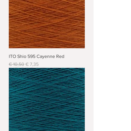
ITO Shio 595 Cayenne Red
Standardpreis
Sale-Preis
€ 10,50
€ 7,35