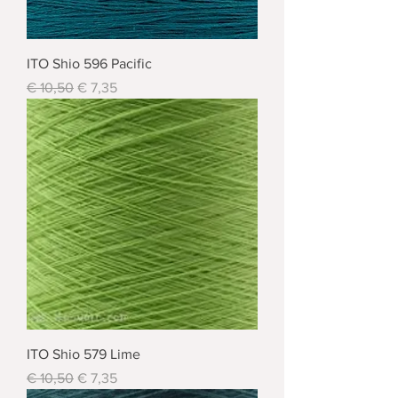
ITO Shio 596 Pacific
Standardpreis
Sale-Preis
€ 10,50
€ 7,35
ITO Shio 579 Lime
Standardpreis
Sale-Preis
€ 10,50
€ 7,35