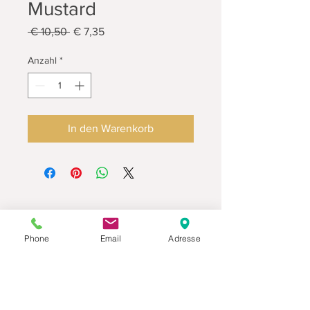
Mustard
Standardpreis
Sale-
 € 10,50 
€ 7,35
Preis
Anzahl
*
In den Warenkorb
Phone
Email
Adresse
Datenschutz
Movaja
Anette Beck
Hasenfeldstrasse 54a/2