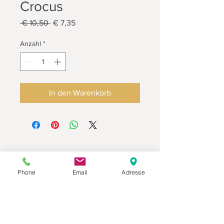
Crocus
Standardpreis
Sale-
 € 10,50 
€ 7,35
Preis
Anzahl
*
In den Warenkorb
Phone
Email
Adresse
Datenschutz
Movaja
Anette Beck
Hasenfeldstrasse 54a/2