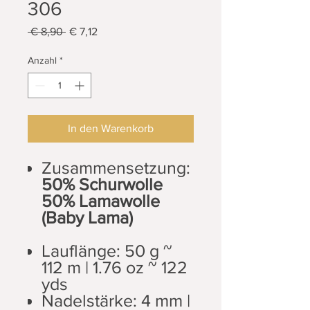
306
Standardpreis
Sale-
 € 8,90 
€ 7,12
Preis
Anzahl
*
In den Warenkorb
Zusammensetzung:
50% Schurwolle
50% Lamawolle
(Baby Lama)
Lauflänge: 50 g ~
112 m | 1.76 oz ~ 122
yds
Nadelstärke: 4 mm |