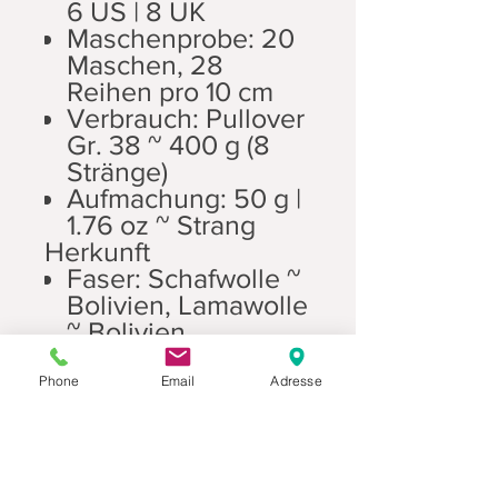
6 US | 8 UK
Maschenprobe: 20
Maschen, 28
Reihen pro 10 cm
Verbrauch: Pullover
Gr. 38 ~ 400 g (8
Stränge)
Aufmachung: 50 g |
1.76 oz ~ Strang
Herkunft
Faser: Schafwolle ~
Bolivien, Lamawolle
~ Bolivien
Versponnen: Bolivie
n
Phone
Email
Adresse
Gefärbt: Bolivien