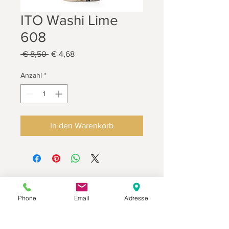
ITO Washi Lime
608
Standardpreis
Sale-
 € 8,50 
€ 4,68
Preis
Anzahl
*
In den Warenkorb
Phone
Email
Adresse
Datenschutz