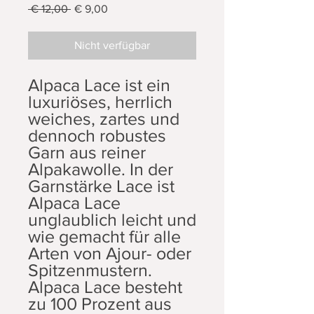
Standardpreis
Sale-
 € 12,00 
€ 9,00
Preis
Nicht verfügbar
Alpaca Lace ist ein
luxuriöses, herrlich
weiches, zartes und
dennoch robustes
Garn aus reiner
Alpakawolle. In der
Garnstärke Lace ist
Alpaca Lace
unglaublich leicht und
wie gemacht für alle
Arten von Ajour- oder
Spitzenmustern.
Alpaca Lace besteht
zu 100 Prozent aus