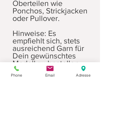
Oberteilen wie
Ponchos, Strickjacken
oder Pullover.
Hinweise: Es
empfiehlt sich, stets
ausreichend Garn für
Dein gewünschtes
Modell zu bestellen.
Nur so kannst
Phone
Email
Adresse
Du sicherstellen, dass
Du dein Projekt mit
Garn aus einer Partie
stricken kannst. Im
Zweifelsfall
fertige bitte direkt
nach Erhalt des Garns
eine Maschenprobe
an. So kannst