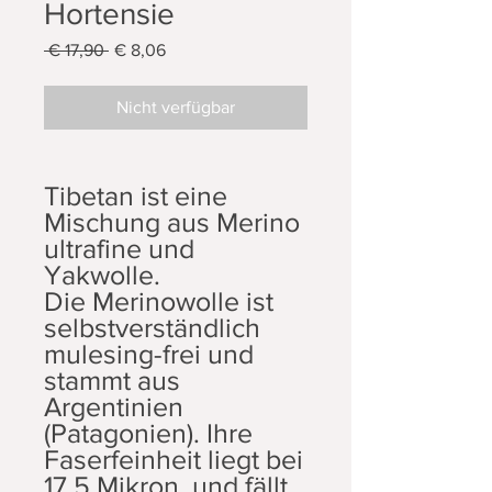
Hortensie
Standardpreis
Sale-
 € 17,90 
€ 8,06
Preis
Nicht verfügbar
Tibetan ist eine
Mischung aus Merino
ultrafine und
Yakwolle.
Die Merinowolle ist
selbstverständlich
mulesing-frei und
stammt aus
Argentinien
(Patagonien). Ihre
Faserfeinheit liegt bei
17,5 Mikron, und fällt