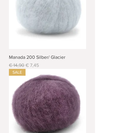
Manada 200 Silber/ Glacier
Standardpreis
Sale-Preis
€ 14,90
€ 7,45
SALE