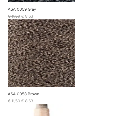
ASA 0059 Gray
Standardpreis
Sale-Preis
€ 11,50
€ 8,63
ASA 0058 Brown
Standardpreis
Sale-Preis
€ 11,50
€ 8,63