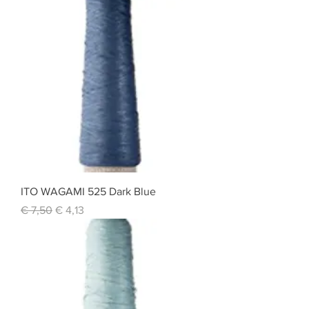
ITO WAGAMI 525 Dark Blue
Standardpreis
Sale-Preis
€ 7,50
€ 4,13