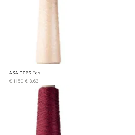
ASA 0066 Ecru
Standardpreis
Sale-Preis
€ 11,50
€ 8,63