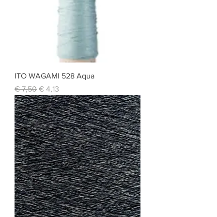
ITO WAGAMI 528 Aqua
Standardpreis
Sale-Preis
€ 7,50
€ 4,13