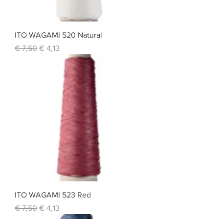
ITO WAGAMI 520 Natural
Standardpreis
Sale-Preis
€ 7,50
€ 4,13
ITO WAGAMI 523 Red
Standardpreis
Sale-Preis
€ 7,50
€ 4,13