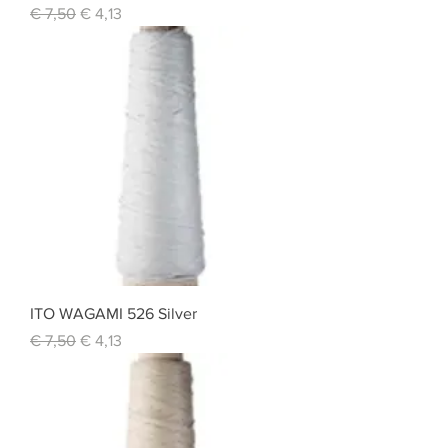
Standardpreis
Sale-Preis
€ 7,50
€ 4,13
ITO WAGAMI 526 Silver
Standardpreis
Sale-Preis
€ 7,50
€ 4,13