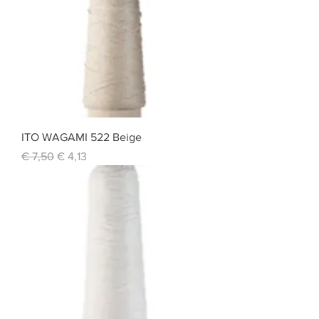
ITO WAGAMI 522 Beige
Standardpreis
Sale-Preis
€ 7,50
€ 4,13