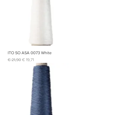
ITO SO ASA 0073 White
Standardpreis
Sale-Preis
€ 21,90
€ 19,71