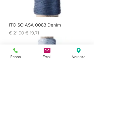
ITO SO ASA 0083 Denim
Standardpreis
Sale-Preis
€ 21,90
€ 19,71
Phone
Email
Adresse
ITO SO ASA 0082 Iron Blue
Nicht verfügbar