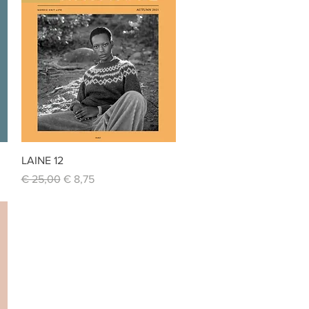
Schnellansicht
LAINE 12
Standardpreis
Sale-Preis
€ 25,00
€ 8,75