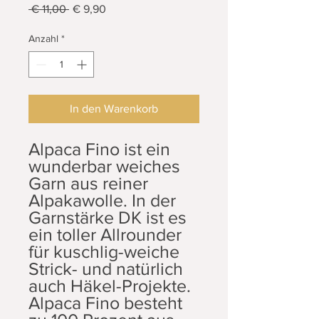
Standardpreis
Sale-
 € 11,00 
€ 9,90
Preis
Anzahl
*
In den Warenkorb
Alpaca Fino ist ein
wunderbar weiches
Garn aus reiner
Alpakawolle. In der
Garnstärke DK ist es
ein toller Allrounder
für kuschlig-weiche
Strick- und natürlich
auch Häkel-Projekte.
Alpaca Fino besteht