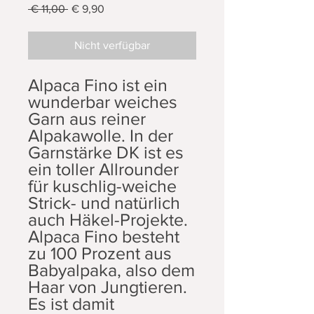
Standardpreis
Sale-
 € 11,00 
€ 9,90
Preis
Nicht verfügbar
Alpaca Fino ist ein
wunderbar weiches
Garn aus reiner
Alpakawolle. In der
Garnstärke DK ist es
ein toller Allrounder
für kuschlig-weiche
Strick- und natürlich
auch Häkel-Projekte.
Alpaca Fino besteht
zu 100 Prozent aus
Babyalpaka, also dem
Haar von Jungtieren.
Es ist damit