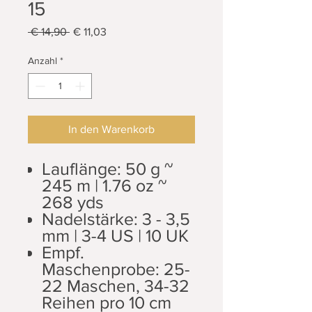
15
Standardpreis
Sale-
 € 14,90 
€ 11,03
Preis
Anzahl
*
In den Warenkorb
Lauflänge: 50 g ~
245 m | 1.76 oz ~
268 yds
Nadelstärke: 3 - 3,5
mm | 3-4 US | 10 UK
Empf.
Maschenprobe: 25-
22 Maschen, 34-32
Reihen pro 10 cm