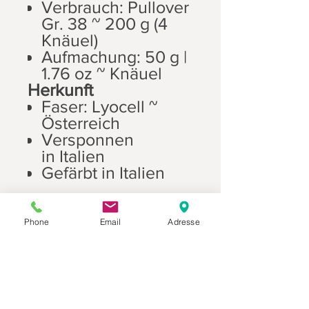
Verbrauch: Pullover
Gr. 38 ~ 200 g (4
Knäuel)
Aufmachung: 50 g |
1.76 oz ~ Knäuel
Herkunft
Faser: Lyocell ~
Österreich
Versponnen
in Italien
Gefärbt in Italien
Produktbeschreibuung
Phone
Email
Adresse
Ein wirklich einzigartiges Naturgarn!
Arctic Pearl, das einzige vegane Garn
seiner Art, ist ein luxuriöses Garn aus
100% Lyocell (SEACELL)-Fasern, einer