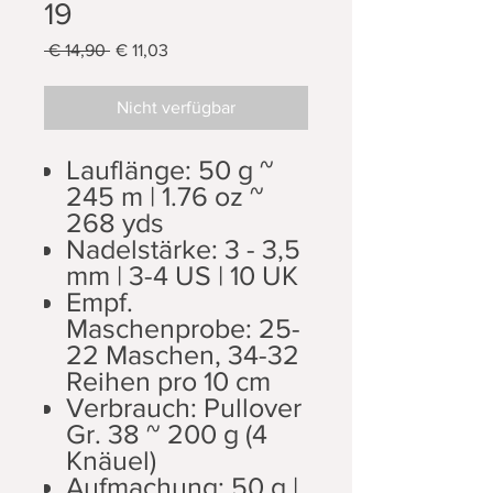
19
Standardpreis
Sale-
 € 14,90 
€ 11,03
Preis
Nicht verfügbar
Lauflänge: 50 g ~
245 m | 1.76 oz ~
268 yds
Nadelstärke: 3 - 3,5
mm | 3-4 US | 10 UK
Empf.
Maschenprobe: 25-
22 Maschen, 34-32
Reihen pro 10 cm
Verbrauch: Pullover
Gr. 38 ~ 200 g (4
Knäuel)
Aufmachung: 50 g |