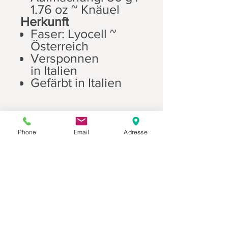
1.76 oz ~ Knäuel
Herkunft
Faser: Lyocell ~
Österreich
Versponnen
in Italien
Gefärbt in Italien
Produktbeschreibuung
Phone
Email
Adresse
Ein wirklich einzigartiges Naturgarn!
Arctic Pearl, das einzige vegane Garn
seiner Art, ist ein luxuriöses Garn aus
100% Lyocell (SEACELL)-Fasern, einer
Mischung aus 19% reinem braunen
Seetang aus Island und 81%
Datenschutz
Eukalyptus-Zellulose. Es vereint
Schönheit und Nachhaltigkeit und