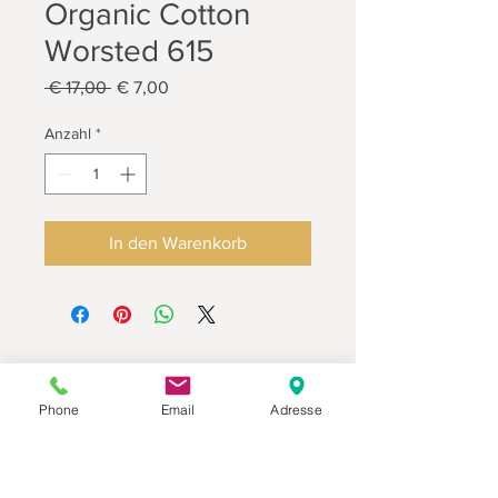
Organic Cotton
Worsted 615
Standardpreis
Sale-
 € 17,00 
€ 7,00
Preis
Anzahl
*
In den Warenkorb
Phone
Email
Adresse
Datenschutz
Movaja