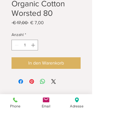
Organic Cotton
Worsted 80
Standardpreis
Sale-
 € 17,00 
€ 7,00
Preis
Anzahl
*
In den Warenkorb
Phone
Email
Adresse
Datenschutz
Movaja