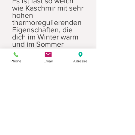
Es ist fast so weich
wie Kaschmir mit sehr
hohen
thermoregulierenden
Eigenschaften, die
dich im Winter warm
und im Sommer
angenehm kühl
halten. Übrigens:
Phone
Email
Adresse
Kamelwolle ist eine
vollständig biologisch
abbaubare Faser, was
bedeutet, dass sie bei
der Entsorgung nicht
zur
Umweltverschmutzun
g beiträgt.
Pascuali Camel DK ist
in elf reichen,