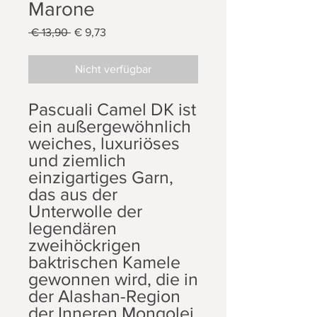
Marone
Standardpreis
Sale-
 € 13,90 
€ 9,73
Preis
Nicht verfügbar
Pascuali Camel DK ist
ein außergewöhnlich
weiches, luxuriöses
und ziemlich
einzigartiges Garn,
das aus der
Unterwolle der
legendären
zweihöckrigen
baktrischen Kamele
gewonnen wird, die in
der Alashan-Region
der Inneren Mongolei