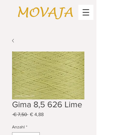
Gima 8,5 626 Lime
Standardpreis
Sale-
 € 7,50 
€ 4,88
Preis
Anzahl
*