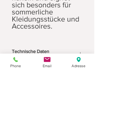
sich besonders für
sommerliche
Kleidungsstücke und
Accessoires.
Technische Daten
Phone
Email
Adresse
100% Baumwolle
Gramm - Lauflänge (Meter / Yards):
25 g ~ 212 m
Nadelstärke:
einfädig: 2,00 - 2,50 mm zweifädig:
3,50 mm
Datenschutz
Movaja
Anette Beck