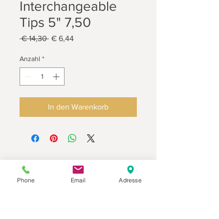
Interchangeable
Tips 5" 7,50
Standardpreis
Sale-
 € 14,30 
€ 6,44
Preis
Anzahl
*
In den Warenkorb
Phone
Email
Adresse
Datenschutz
Movaja