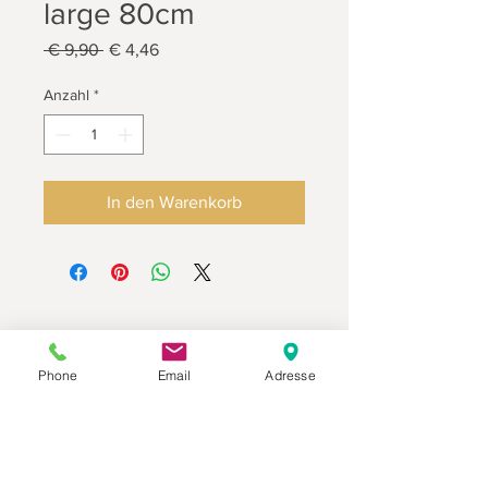
large 80cm
Standardpreis
Sale-
 € 9,90 
€ 4,46
Preis
Anzahl
*
In den Warenkorb
Phone
Email
Adresse
Datenschutz
Movaja
Anette Beck
Hasenfeldstrasse 54a/2