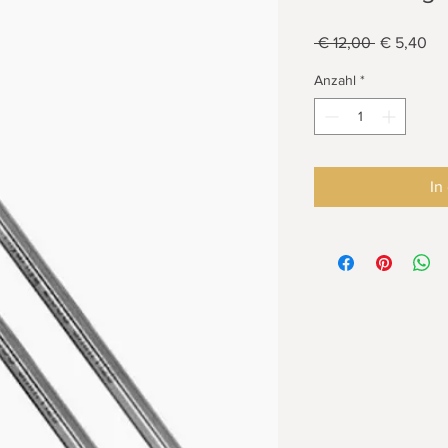
Standardpr
Sal
 € 12,00 
€ 5,40
Pre
Anzahl
*
In