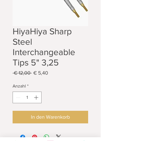
HiyaHiya Sharp
Steel
Interchangeable
Tips 5" 3,25
Standardpreis
Sale-
 € 12,00 
€ 5,40
Preis
Anzahl
*
In den Warenkorb