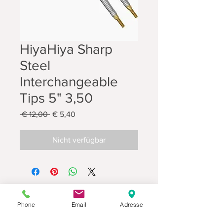
HiyaHiya Sharp
Steel
Interchangeable
Tips 5" 3,50
Standardpreis
Sale-
 € 12,00 
€ 5,40
Preis
Nicht verfügbar
Phone
Email
Adresse