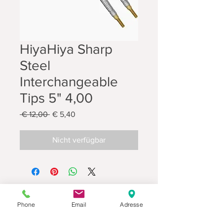
HiyaHiya Sharp
Steel
Interchangeable
Tips 5" 4,00
Standardpreis
Sale-
 € 12,00 
€ 5,40
Preis
Nicht verfügbar
Phone
Email
Adresse