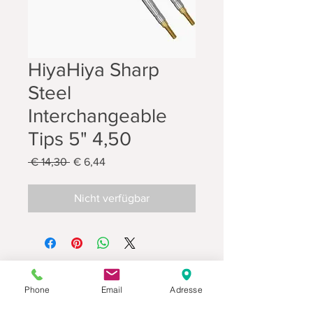
HiyaHiya Sharp
Steel
Interchangeable
Tips 5" 4,50
Standardpreis
Sale-
 € 14,30 
€ 6,44
Preis
Nicht verfügbar
Phone
Email
Adresse