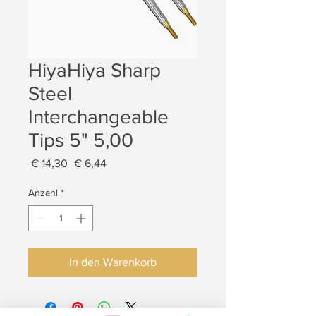
HiyaHiya Sharp
Steel
Interchangeable
Tips 5" 5,00
Standardpreis
Sale-
 € 14,30 
€ 6,44
Preis
Anzahl
*
In den Warenkorb