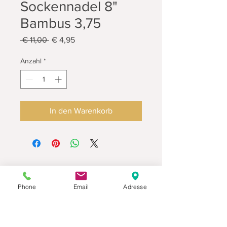
Sockennadel 8"
Bambus 3,75
Standardpreis
Sale-
 € 11,00 
€ 4,95
Preis
Anzahl
*
In den Warenkorb
Phone
Email
Adresse
Datenschutz
Movaja