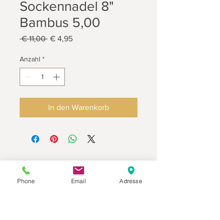
Sockennadel 8"
Bambus 5,00
Standardpreis
Sale-
 € 11,00 
€ 4,95
Preis
Anzahl
*
In den Warenkorb
Phone
Email
Adresse
Datenschutz
Movaja