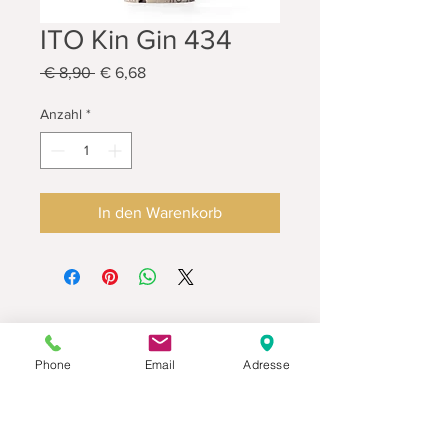
ITO Kin Gin 434
Standardpreis
Sale-
 € 8,90 
€ 6,68
Preis
Anzahl
*
In den Warenkorb
Phone
Email
Adresse
Datenschutz
Movaja