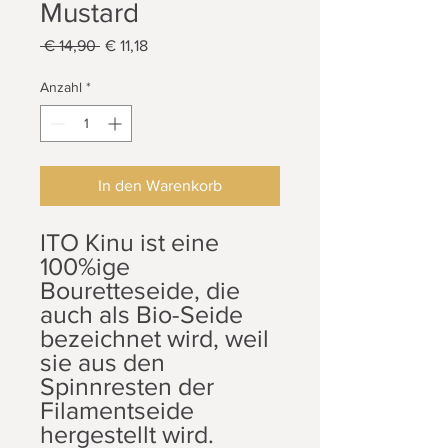
Mustard
Standardpreis
Sale-
 € 14,90 
€ 11,18
Preis
Anzahl
*
In den Warenkorb
ITO Kinu ist eine
100%ige
Bouretteseide, die
auch als Bio-Seide
bezeichnet wird, weil
sie aus den
Spinnresten der
Filamentseide
hergestellt wird.