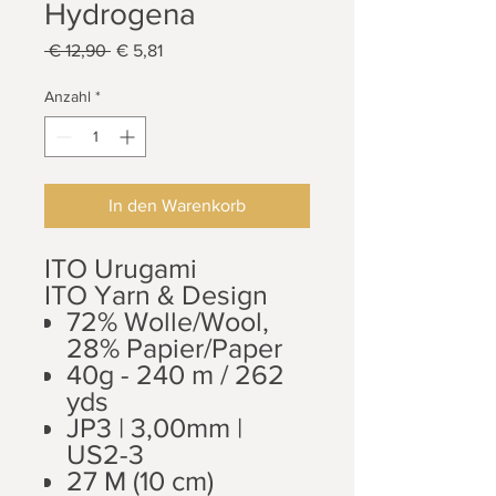
Hydrogena
Standardpreis
Sale-
 € 12,90 
€ 5,81
Preis
Anzahl
*
In den Warenkorb
ITO Urugami
ITO Yarn & Design
72% Wolle/Wool,
28% Papier/Paper
40g - 240 m / 262
yds
JP3 | 3,00mm |
US2-3
27 M (10 cm)