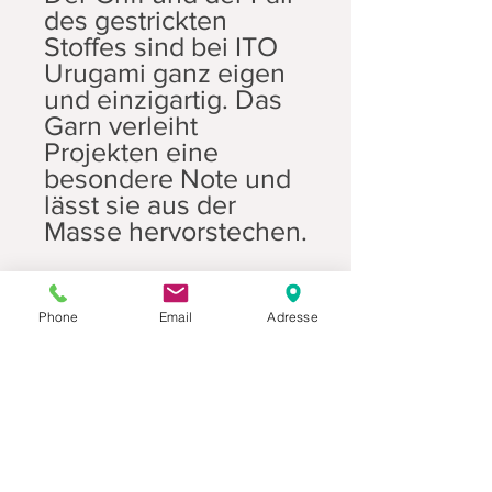
des gestrickten
Stoffes sind bei ITO
Urugami ganz eigen
und einzigartig. Das
Garn verleiht
Projekten eine
besondere Note und
lässt sie aus der
Masse hervorstechen.
Mit einer Auswahl von
21 Farben bietet ITO
Phone
Email
Adresse
Urugami vielfältige
Möglichkeiten für
kreative
Strickprojekte.
Wir empfehlen eine