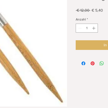
Standardpr
Sal
 € 12,00 
€ 5,40
Pre
Anzahl
*
In