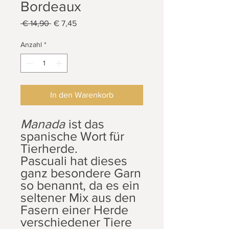
Bordeaux
Standardpreis
Sale-
 € 14,90 
€ 7,45
Preis
Anzahl
*
In den Warenkorb
Manada
ist das
spanische Wort für
Tierherde.
Pascuali hat dieses
ganz besondere Garn
so benannt, da es ein
seltener Mix aus den
Fasern einer Herde
verschiedener Tiere