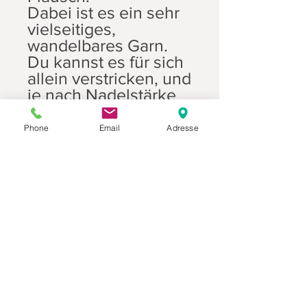
Dabei ist es ein sehr
vielseitiges,
wandelbares Garn.
Du kannst es für sich
allein verstricken, und
je nach Nadelstärke
ein dichtes, warmes
oder ein luftig-
Phone
Email
Adresse
leichtes Maschenbild
erreichen. Oder Du
kombinierst Manada
als Beilauffaden zu
einem der anderen
Garne.