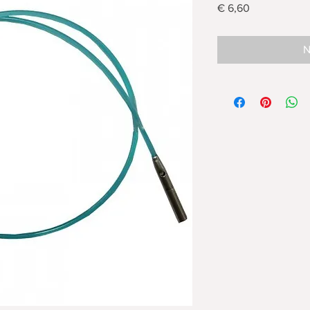
Preis
€ 6,60
N