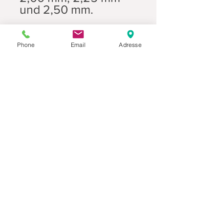
und 2,50 mm.
Phone
Email
Adresse
Datenschutz
Movaja
Anette Beck
Hasenfeldstrasse 54a/2
6890 Lustenau
+43 664 5326979
anette.beck@gmx.at