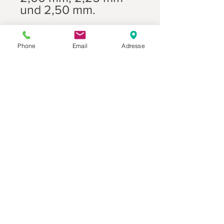
und 2,50 mm.
Phone
Email
Adresse
Datenschutz
Movaja
Anette Beck
Hasenfeldstrasse 54a/2
6890 Lustenau
+43 664 5326979
anette.beck@gmx.at