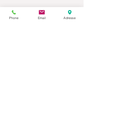
Phone
Email
Adresse
Datenschutz
Movaja
Anette Beck
Hasenfeldstrasse 54a/2
6890 Lustenau
+43 664 5326979
anette.beck@gmx.at