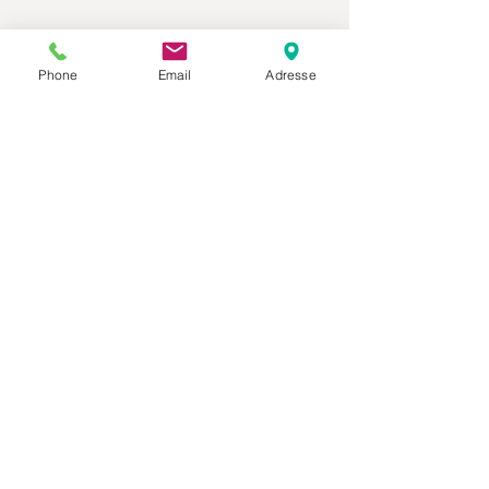
Phone
Email
Adresse
Datenschutz
Movaja
Anette Beck
Hasenfeldstrasse 54a/2
6890 Lustenau
+43 664 5326979
anette.beck@gmx.at