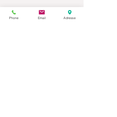
Phone
Email
Adresse
Datenschutz
Movaja
Anette Beck
Hasenfeldstrasse 54a/2
6890 Lustenau
+43 664 5326979
anette.beck@gmx.at