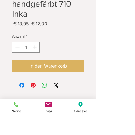
handgefärbt 710
Inka
Standardpreis
Sale-
 € 18,95 
€ 12,00
Preis
Anzahl
*
In den Warenkorb
Phone
Email
Adresse
Datenschutz
Movaja