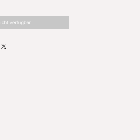
eis
-
s
icht verfügbar