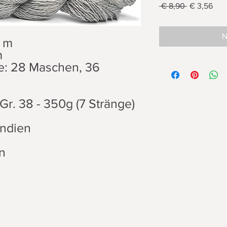
Standardpr
Sale
 € 8,90 
€ 3,56
Prei
N
0 m
m
e: 28 Maschen, 36
Gr. 38 - 350g (7 Stränge)
Indien
n